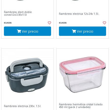
Fiambrera elect.doble
Fiambrera electrica 12v-24v 1.5l.
conex12v/230v1.5l
KUKEN
KUKEN
Ver precio
Ver precio
Fiambrera hermética cristal toledo
Fiambrera electrica 230v. 1.5l.
450 ml (pack 2 unidades)