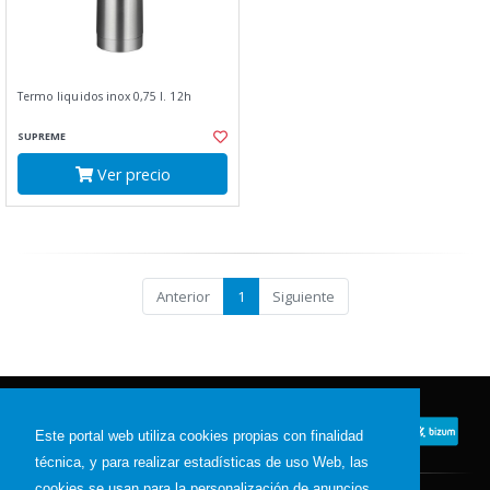
Termo liquidos inox 0,75 l. 12h
SUPREME
Ver precio
Anterior
1
Siguiente
Este portal web utiliza cookies propias con finalidad
técnica, y para realizar estadísticas de uso Web, las
cookies se usan para la personalización de anuncios