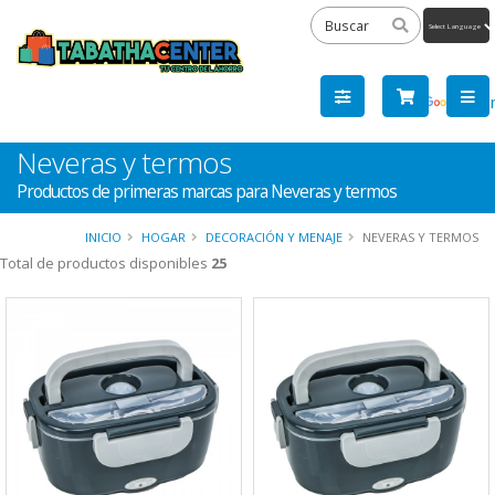
Powered
by
Tra
Neveras y termos
Productos de primeras marcas para Neveras y termos
INICIO
HOGAR
DECORACIÓN Y MENAJE
NEVERAS Y TERMOS
Total de productos disponibles
25